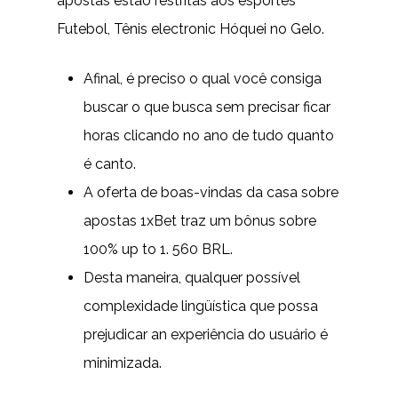
apostas estão restritas aos esportes
Futebol, Tênis electronic Hóquei no Gelo.
Afinal, é preciso o qual você consiga
buscar o que busca sem precisar ficar
horas clicando no ano de tudo quanto
é canto.
A oferta de boas-vindas da casa sobre
apostas 1xBet traz um bônus sobre
100% up to 1. 560 BRL.
Desta maneira, qualquer possível
complexidade lingüística que possa
prejudicar an experiência do usuário é
minimizada.