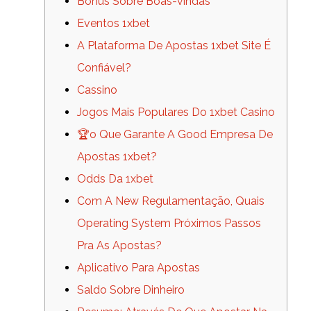
Bônus Sobre Boas-vindas
Eventos 1xbet
A Plataforma De Apostas 1xbet Site É
Confiável?
Cassino
Jogos Mais Populares Do 1xbet Casino
🏆o Que Garante A Good Empresa De
Apostas 1xbet?
Odds Da 1xbet
Com A New Regulamentação, Quais
Operating System Próximos Passos
Pra As Apostas?
Aplicativo Para Apostas
Saldo Sobre Dinheiro