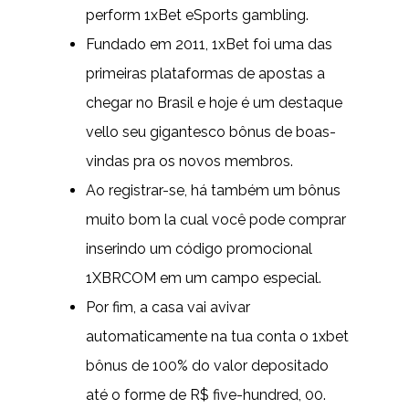
perform 1xBet eSports gambling.
Fundado em 2011, 1xBet foi uma das
primeiras plataformas de apostas a
chegar no Brasil e hoje é um destaque
vello seu gigantesco bônus de boas-
vindas pra os novos membros.
Ao registrar-se, há também um bônus
muito bom la cual você pode comprar
inserindo um código promocional
1XBRCOM em um campo especial.
Por fim, a casa vai avivar
automaticamente na tua conta o 1xbet
bônus de 100% do valor depositado
até o forme de R$ five-hundred, 00.