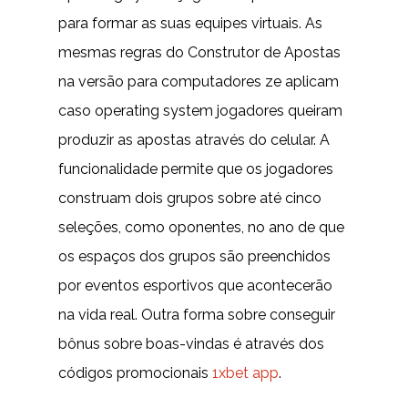
para formar as suas equipes virtuais. As
mesmas regras do Construtor de Apostas
na versão para computadores ze aplicam
caso operating system jogadores queiram
produzir as apostas através do celular. A
funcionalidade permite que os jogadores
Home
construam dois grupos sobre até cinco
seleções, como oponentes, no ano de que
About
os espaços dos grupos são preenchidos
Quality Assurance
por eventos esportivos que acontecerão
Factory Tour
na vida real. Outra forma sobre conseguir
bônus sobre boas-vindas é através dos
Enquiry Form
códigos promocionais
1xbet app
.
Products Unit