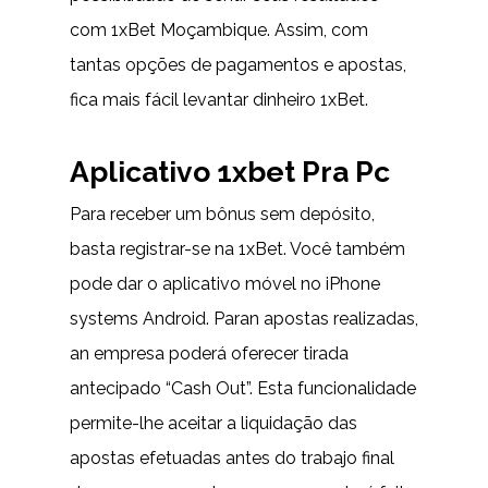
com 1xBet Moçambique. Assim, com
tantas opções de pagamentos e apostas,
fica mais fácil levantar dinheiro 1xBet.
Aplicativo 1xbet Pra Pc
Para receber um bônus sem depósito,
basta registrar-se na 1xBet. Você também
pode dar o aplicativo móvel no iPhone
systems Android. Paran apostas realizadas,
an empresa poderá oferecer tirada
antecipado “Cash Out”. Esta funcionalidade
permite-lhe aceitar a liquidação das
apostas efetuadas antes do trabajo final