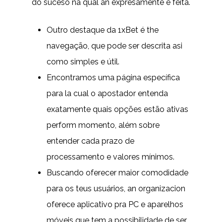
do suceso na qual an expresamente é feita.
Outro destaque da 1xBet é the
navegação, que pode ser descrita asi
como simples e útil.
Encontramos uma página específica
para la cual o apostador entenda
exatamente quais opções estão ativas
perform momento, além sobre
entender cada prazo de
processamento e valores mínimos.
Buscando oferecer maior comodidade
para os teus usuários, an organizacion
oferece aplicativo pra PC e aparelhos
móveis que tem a possibilidade de ser