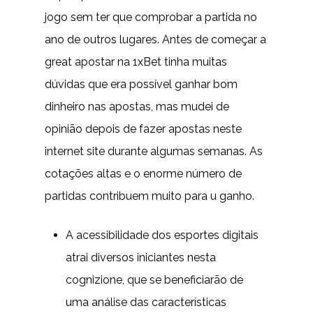
jogo sem ter que comprobar a partida no
ano de outros lugares. Antes de começar a
great apostar na 1xBet tinha muitas
dúvidas que era possível ganhar bom
dinheiro nas apostas, mas mudei de
opinião depois de fazer apostas neste
internet site durante algumas semanas. As
cotações altas e o enorme número de
partidas contribuem muito para u ganho.
A acessibilidade dos esportes digitais
atrai diversos iniciantes nesta
cognizione, que se beneficiarão de
uma análise das características