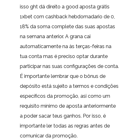
isso ght dá direito a good aposta grátis
1xbet com cashback hebdomadario de 0,
18% da soma complete das suas apostas
na semana anterior. A grana cai
automaticamente na às terças-feiras na
tua conta mas é preciso optar durante
participar nas suas configurações de conta.
É importante lembrar que o bônus de
depósito está sujeito a termos e condições
específicos da promoção, asi como um
requisito mínimo de aposta anteriormente
a poder sacar teus ganhos. Por isso, é
importante ler todas as regras antes de
comunicar da promoção.