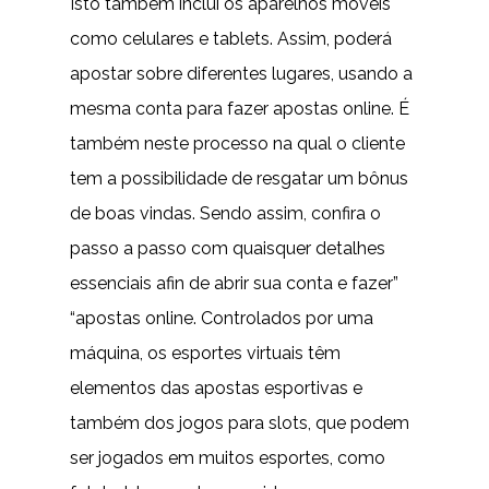
Isto também inclui os aparelhos móveis
como celulares e tablets. Assim, poderá
apostar sobre diferentes lugares, usando a
mesma conta para fazer apostas online. É
também neste processo na qual o cliente
tem a possibilidade de resgatar um bônus
de boas vindas. Sendo assim, confira o
passo a passo com quaisquer detalhes
essenciais afin de abrir sua conta e fazer”
“apostas online. Controlados por uma
máquina, os esportes virtuais têm
elementos das apostas esportivas e
também dos jogos para slots, que podem
ser jogados em muitos esportes, como