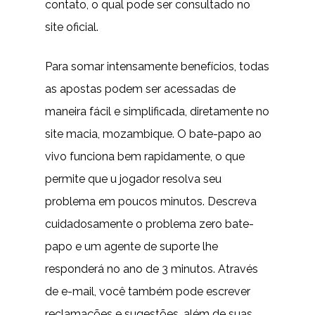
contato, o qual pode ser consultado no
site oficial.
Para somar intensamente benefícios, todas
as apostas podem ser acessadas de
maneira fácil e simplificada, diretamente no
site macia, mozambique. O bate-papo ao
vivo funciona bem rapidamente, o que
permite que u jogador resolva seu
problema em poucos minutos. Descreva
cuidadosamente o problema zero bate-
papo e um agente de suporte lhe
responderá no ano de 3 minutos. Através
de e-mail, você também pode escrever
reclamações e sugestões, além de suas