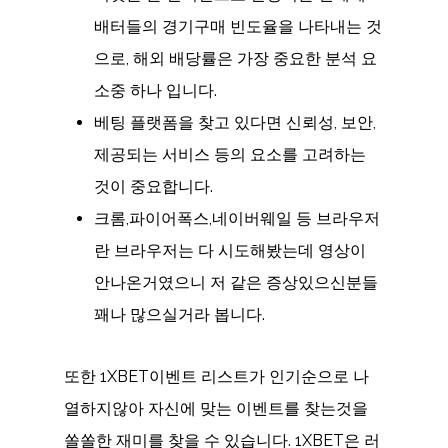
배터들의 경기구매 빈도율을 나타내는 것
으로, 해외 배당률은 가장 중요한 분석 요
소중 하나 입니다.
베팅 플랫폼을 찾고 있다면 신뢰성, 보안,
제공되는 서비스 등의 요소를 고려하는
것이 중요합니다.
크롬,파이어폭스,네이버웨일 등 브라우저
란 브라우저는 다 시도해봤는데 영상이
안나온거였으니 저 같은 증상있으신분들
꽤나 많으실거라 봅니다.
또한 1XBET이벤트 리스트가 인기순으로 나
열하지않아 자신에 맞는 이벤트를 찾는것을
쏠쏠한 재미를 찾을 수 있습니다. 1XBET은 러