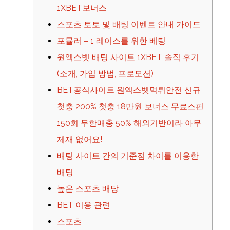
1XBET보너스
스포츠 토토 및 배팅 이벤트 안내 가이드
포뮬러 – 1 레이스를 위한 베팅
원엑스벳 배팅 사이트 1XBET 솔직 후기
(소개, 가입 방법, 프로모션)
BET공식사이트 원엑스벳먹튀안전 신규
첫충 200% 첫충 18만원 보너스 무료스핀
150회 무한매충 50% 해외기반이라 아무
제재 없어요!
배팅 사이트 간의 기준점 차이를 이용한
배팅
높은 스포츠 배당
BET 이용 관련
스포츠