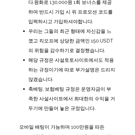
다.원화로 130,000원 1회 보너스를 제공
하며 반드시 가입 시 위 프로모션 코드를
입력하시고 가입하셔야합니다.
우리는 그들의 최근 형태에 자신감을 느
꼈고 킥오프에 상당한 금액인 150 USDT
의 위험을 감수하기로 결정했습니다.
해당 규정은 사설토토사이트에서도 적용
하는 규정이기에 따로 부가설명은 드리지
않겠습니다.
축베팅, 보험베팅 규정은 운영자금이 부
족한 사설사이트에서 최대한의 수익을 거
두기에 만들어 놓은 규정입니다.
모바일 배팅이 가능하며 100만원을 따든