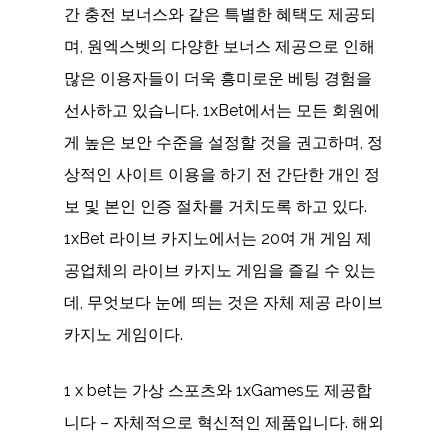
간 충전 보너스와 같은 특별한 혜택도 제공되
며, 원엑스벳의 다양한 보너스 제공으로 인해
많은 이용자들이 더욱 흥미로운 베팅 경험을
선사하고 있습니다. 1xBet에서는 모든 회원에
게 높은 보안 수준을 설정할 것을 권고하며, 정
상적인 사이트 이용을 하기 전 간단한 개인 정
보 및 본인 인증 절차를 거치도록 하고 있다.
1xBet 라이브 카지노에서는 20여 개 게임 제
공업체의 라이브 카지노 게임을 즐길 수 있는
데, 무엇보다 눈에 띄는 것은 자체 제공 라이브
카지노 게임이다.
1 x bet는 가상 스포츠와 1xGames도 제공합
니다 – 자체적으로 혁신적인 제품입니다. 해외