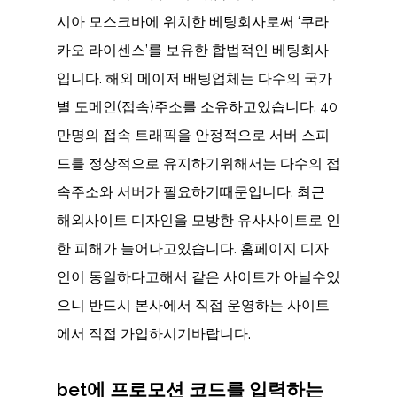
시아 모스크바에 위치한 베팅회사로써 ‘쿠라
카오 라이센스’를 보유한 합법적인 베팅회사
입니다. 해외 메이저 배팅업체는 다수의 국가
별 도메인(접속)주소를 소유하고있습니다. 40
만명의 접속 트래픽을 안정적으로 서버 스피
드를 정상적으로 유지하기위해서는 다수의 접
속주소와 서버가 필요하기때문입니다. 최근
해외사이트 디자인을 모방한 유사사이트로 인
한 피해가 늘어나고있습니다. 홈페이지 디자
인이 동일하다고해서 같은 사이트가 아닐수있
으니 반드시 본사에서 직접 운영하는 사이트
에서 직접 가입하시기바랍니다.
bet에 프로모션 코드를 입력하는