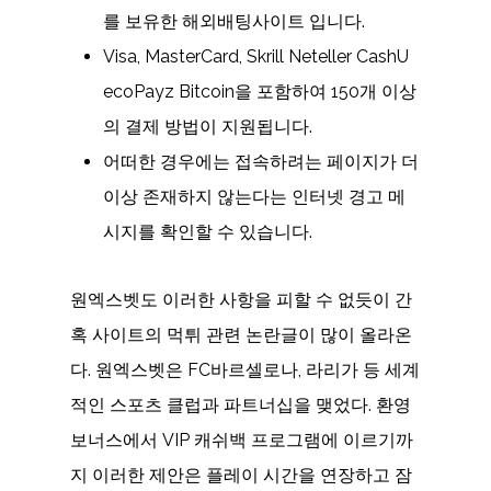
를 보유한 해외배팅사이트 입니다.
Visa, MasterCard, Skrill Neteller CashU
ecoPayz Bitcoin을 포함하여 150개 이상
의 결제 방법이 지원됩니다.
어떠한 경우에는 접속하려는 페이지가 더
이상 존재하지 않는다는 인터넷 경고 메
Home
시지를 확인할 수 있습니다.
About
원엑스벳도 이러한 사항을 피할 수 없듯이 간
Quality Assurance
혹 사이트의 먹튀 관련 논란글이 많이 올라온
다. 원엑스벳은 FC바르셀로나, 라리가 등 세계
Factory Tour
적인 스포츠 클럽과 파트너십을 맺었다. 환영
Enquiry Form
보너스에서 VIP 캐쉬백 프로그램에 이르기까
지 이러한 제안은 플레이 시간을 연장하고 잠
Products Unit