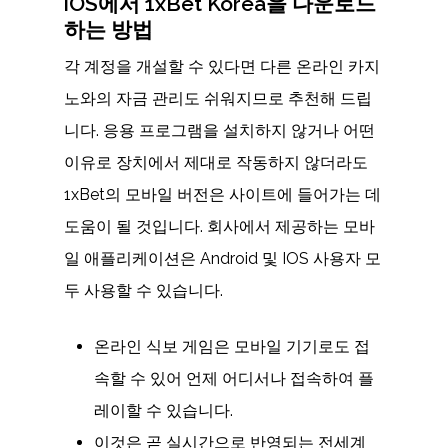
iOS에서 1xBet Korea을 다운로드
하는 방법
각 계정을 개설할 수 있다면 다른 온라인 카지
노와의 자금 관리도 쉬워지므로 추천해 드립
니다. 응용 프로그램을 설치하지 않거나 어떤
이유로 장치에서 제대로 작동하지 않더라도
1xBet의 모바일 버전은 사이트에 들어가는 데
도움이 될 것입니다. 회사에서 제공하는 모바
일 애플리케이션은 Android 및 IOS 사용자 모
두 사용할 수 있습니다.
온라인 식보 게임은 모바일 기기로도 접
속할 수 있어 언제 어디서나 접속하여 플
레이할 수 있습니다.
이것은 곧 실시간으로 반영되는 전세계