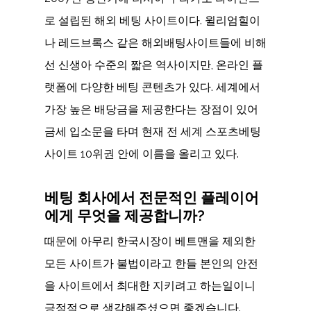
로 설립된 해외 베팅 사이트이다. 윌리엄힐이
나 레드브록스 같은 해외배팅사이트들에 비해
선 신생아 수준의 짧은 역사이지만, 온라인 플
랫폼에 다양한 베팅 콘텐츠가 있다. 세계에서
가장 높은 배당금을 제공한다는 장점이 있어
금세 입소문을 타며 현재 전 세계 스포츠베팅
사이트 10위권 안에 이름을 올리고 있다.
베팅 회사에서 전문적인 플레이어
에게 무엇을 제공합니까?
때문에 아무리 한국시장이 베트맨을 제외한
모든 사이트가 불법이라고 한들 본인의 안전
을 사이트에서 최대한 지키려고 하는일이니
긍정적으로 생각해주셨으면 좋겠습니다.