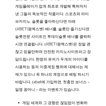
게임플레이가 업계 최초로 개발해 특허까지
낸 그들의 독보적인 작품이다. 스포츠와 라이
브카지노, 슬롯을 좋아하신다면 아래
1XBET(원엑스벳) 배너를, 슬롯만 즐기신다면
슬롯전문 사이트인 투데이슬롯 배너를 클릭하
시면 연결됩니다. 1XBET(원엑스벳)은 정말 괜
찮고 믿을만하며 안전한 카지노사이트라고 장
담드립니다. 한명의 유저가 두개의 아이디를
사용하는 등의 이중계정 행위에 대해서는 제
재가 있으니 꼭 하나의 계정으로 베팅 하시기
바랍니다. 1xbet에 가입하면, 첫충전 보너스 –
일명 꽁머니 – 라는 이벤트가 있습니다.
게임 세계와 그 경향은 끊임없이 변화하