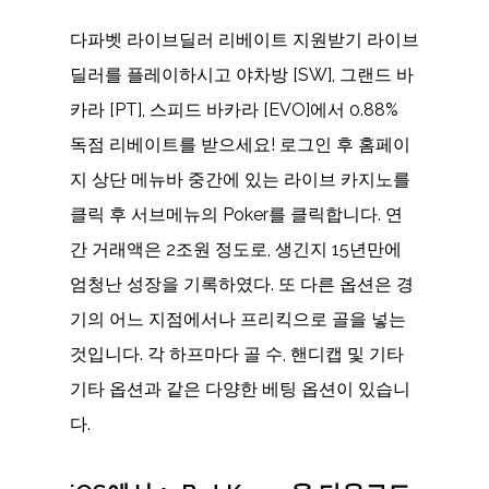
다파벳 라이브딜러 리베이트 지원받기 라이브
딜러를 플레이하시고 야차방 [SW], 그랜드 바
카라 [PT], 스피드 바카라 [EVO]에서 0.88%
독점 리베이트를 받으세요! 로그인 후 홈페이
지 상단 메뉴바 중간에 있는 라이브 카지노를
클릭 후 서브메뉴의 Poker를 클릭합니다. 연
간 거래액은 2조원 정도로, 생긴지 15년만에
엄청난 성장을 기록하였다. 또 다른 옵션은 경
기의 어느 지점에서나 프리킥으로 골을 넣는
것입니다. 각 하프마다 골 수, 핸디캡 및 기타
기타 옵션과 같은 다양한 베팅 옵션이 있습니
다.