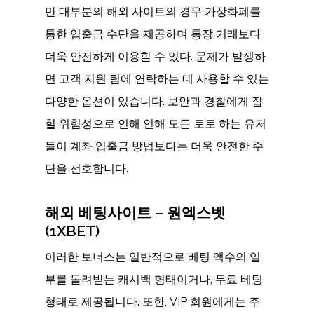
만 대부분의 해외 사이트의 경우 가상화폐를
통한 입출금 수단을 제공하며 통장 거래보다
더욱 안전하게 이용할 수 있다. 문제가 발생하
면 고객 지원 팀에 연락하는 데 사용할 수 있는
다양한 옵션이 있습니다. 보안과 경찰에게 잡
힐 위험성으로 인해 인해 모든 토토 하는 유저
들이 계좌 입출금 방법보다는 더욱 안전한 수
단을 선호합니다.
해외 베팅사이트 – 원엑스벳
(1XBET)
이러한 보너스는 일반적으로 베팅 액수의 일
부를 돌려받는 캐시백 형태이거나, 무료 베팅
형태로 제공됩니다. 또한, VIP 회원에게는 주