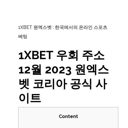
1XBET 원엑스벳 : 한국에서의 온라인 스포츠
베팅
1XBET 우회 주소
12월 2023 원엑스
벳 코리아 공식 사
이트
Content